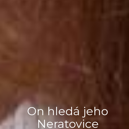
On hledá jeho
Neratovice