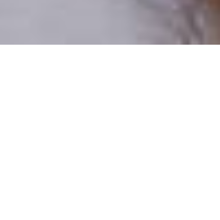
Pouze reální lidé
100 % profilů prověřujeme