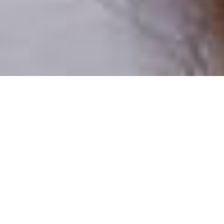
Pouze reální lidé
100 % profilů prověřujeme