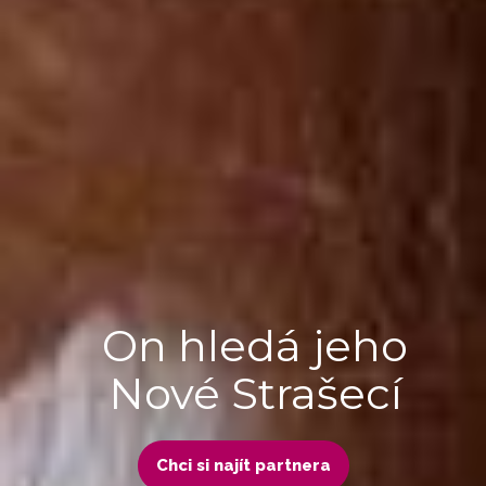
On hledá jeho
Nové Strašecí
Chci si najít partnera