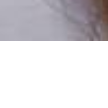
Pouze reální lidé
100 % profilů prověřujeme