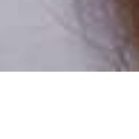
Pouze reální lidé