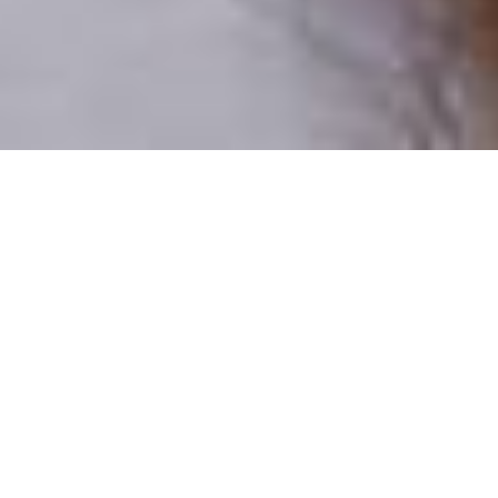
Pouze reální lidé
100 % profilů prověřujeme