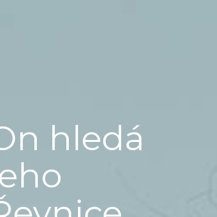
On hledá
jeho
Řevnice