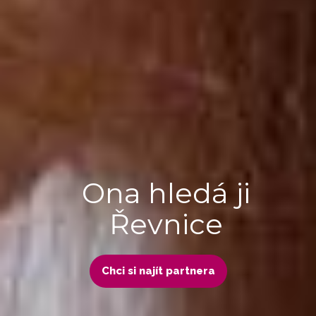
Ona hledá ji
Řevnice
Chci si najít partnera