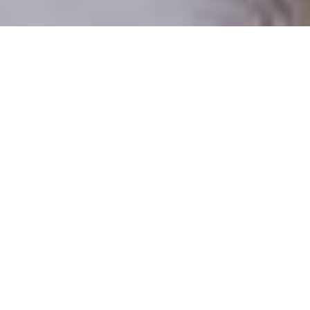
Pouze reální lidé
100 % profilů prověřujeme
Pouze lidé, kteří chtějí vztah