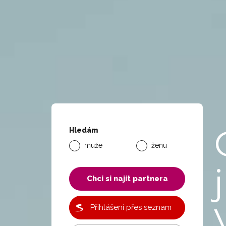
Hledám
muže
ženu
j
Chci si najít partnera
Přihlášení přes seznam