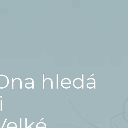
Ona hledá
i
Velké