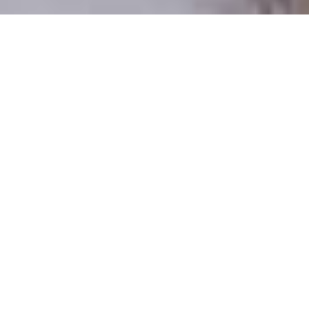
Pouze reální lidé
100 % profilů prověřujeme
Pouze lidé, kteří chtějí vztah