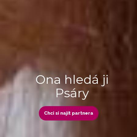
Ona hledá ji
Psáry
Chci si najít partnera