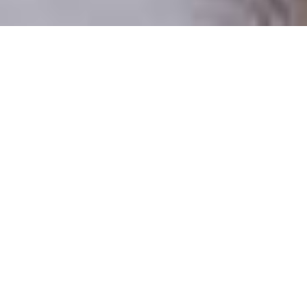
Pouze reální lidé
100 % profilů prověřujeme
Pouze lidé, kteří chtějí vztah