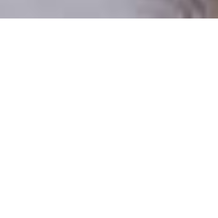
Pouze reální lidé
100 % profilů prověřujeme
Pouze lidé, kteří chtějí vztah