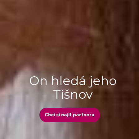
On hledá jeho
Tišnov
Chci si najít partnera