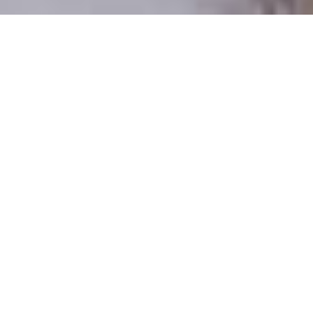
Pouze reální lidé
100 % profilů prověřujeme
Pouze lidé, kteří chtějí vztah