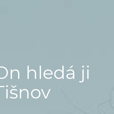
On hledá ji
Tišnov