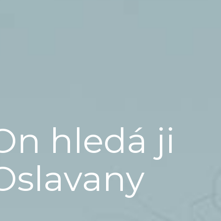
On hledá ji
Oslavany