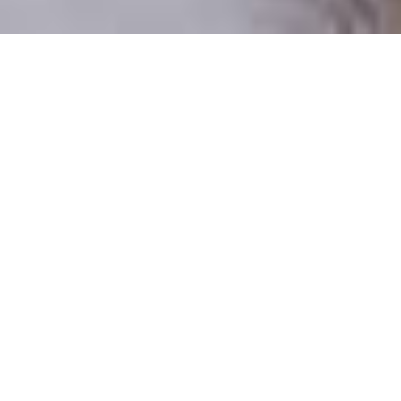
Pouze reální lidé
100 % profilů prověřujeme
Pouze lidé, kteří chtějí vztah