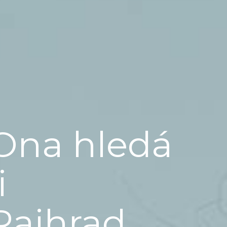
Ona hledá
i
Rajhrad