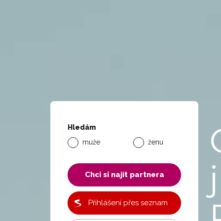
Hledám
muže
ženu
j
Chci si najít partnera
Přihlášení přes seznam