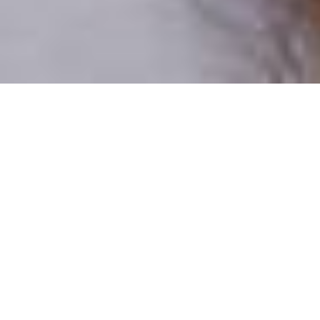
Pouze reální lidé
100 % profilů prověřujeme