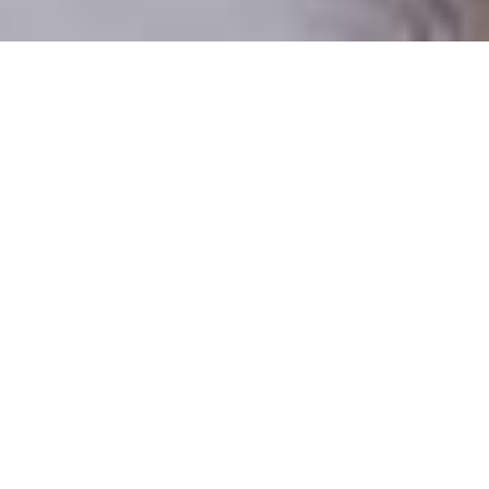
Pouze reální lidé
100 % profilů prověřujeme
Pouze lidé, kteří chtějí vztah