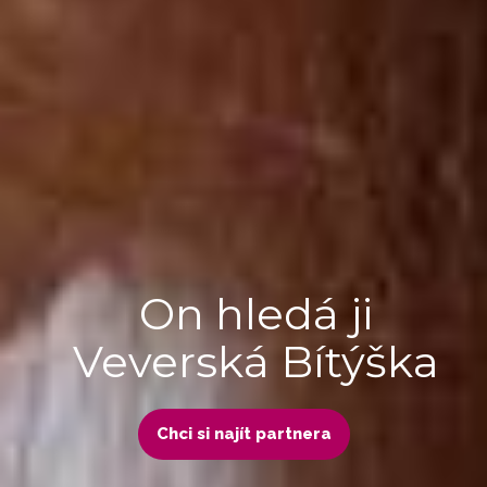
On hledá ji
Veverská Bítýška
Chci si najít partnera