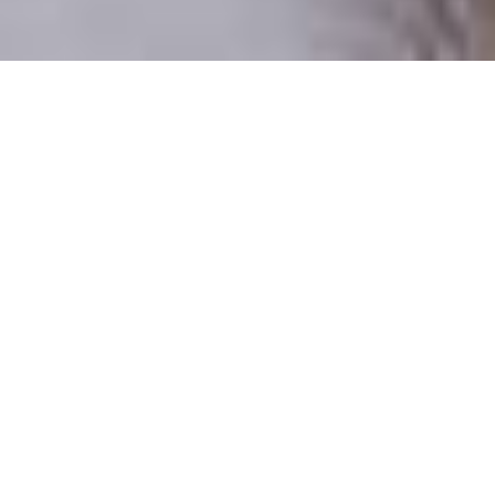
Pouze reální lidé
100 % profilů prověřujeme
Pouze lidé, kteří chtějí vztah