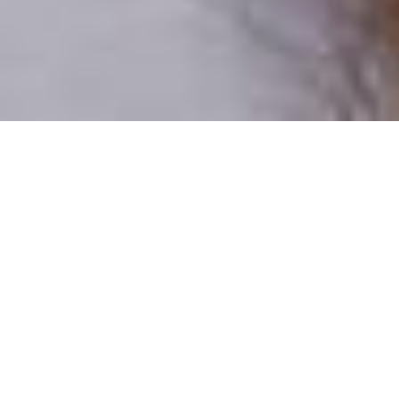
Pouze reální lidé
100 % profilů prověřujeme