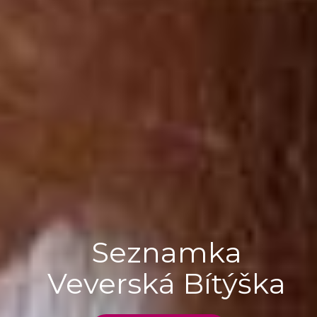
Seznamka
Veverská Bítýška