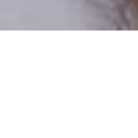
Pouze reální lidé
100 % profilů prověřujeme