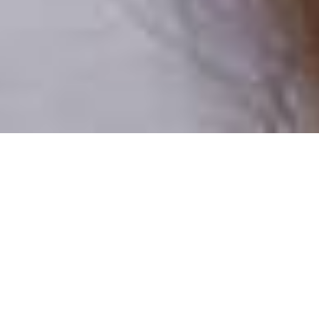
Pouze reální lidé
100 % profilů prověřujeme