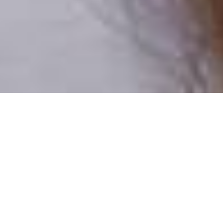
Pouze reální lidé
100 % profilů prověřujeme