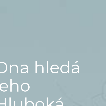
Ona hledá
jeho
Hluboká