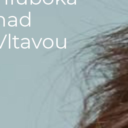
nad
Vltavou