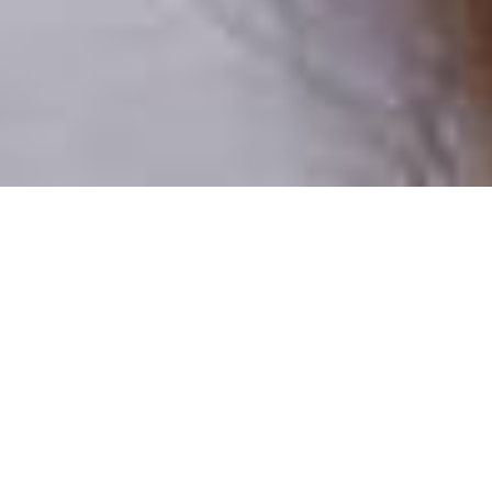
Pouze reální lidé
100 % profilů prověřujeme