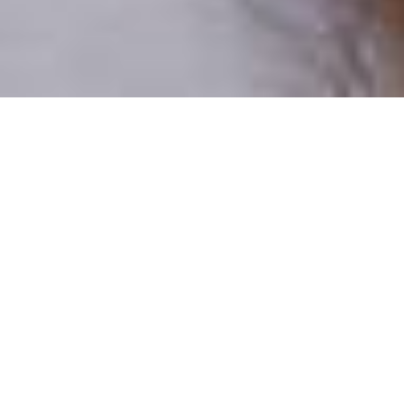
Pouze reální lidé
100 % profilů prověřujeme