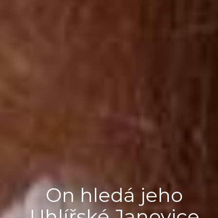
On hledá jeho
Uhlířské Janovice