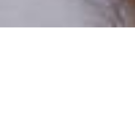
Pouze reální lidé
100 % profilů prověřujeme