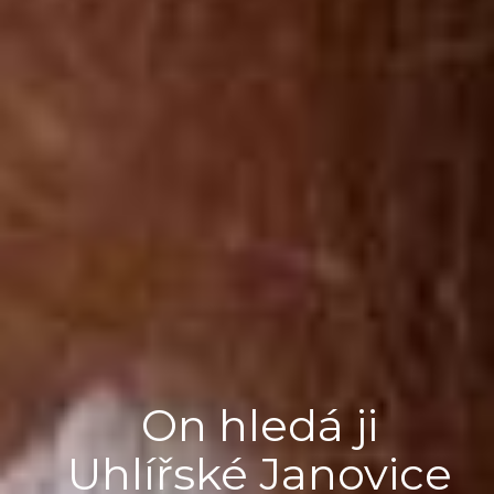
On hledá ji
Uhlířské Janovice