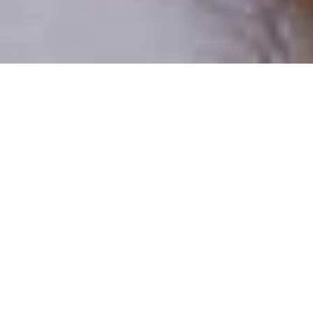
Pouze reální lidé
100 % profilů prověřujeme