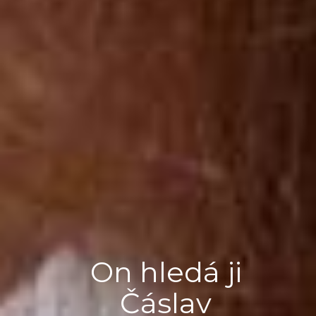
On hledá ji
Čáslav