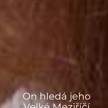
On hledá jeho
Velké Meziříčí