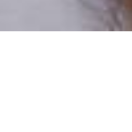
Pouze reální lidé
100 % profilů prověřujeme