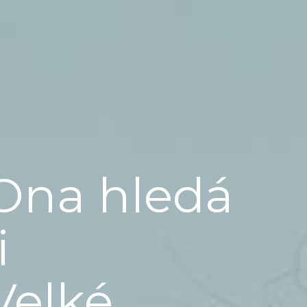
Ona hledá
i
Velké