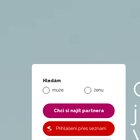
Hledám
muže
ženu
j
Chci si najít partnera
Přihlášení přes seznam