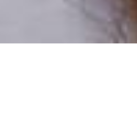
Pouze reální lidé
100 % profilů prověřujeme