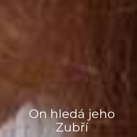
On hledá jeho
Zubří