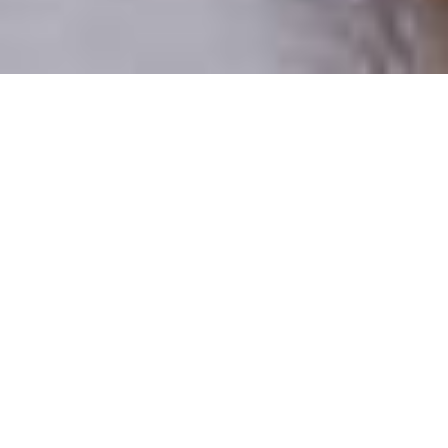
Pouze reální lidé
100 % profilů prověřujeme