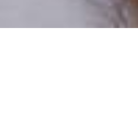
Pouze reální lidé
100 % profilů prověřujeme