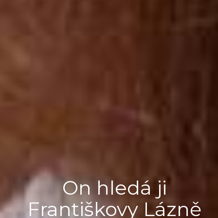
On hledá ji
Františkovy Lázně