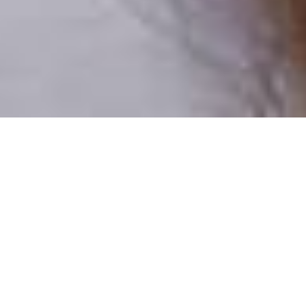
Pouze reální lidé
100 % profilů prověřujeme