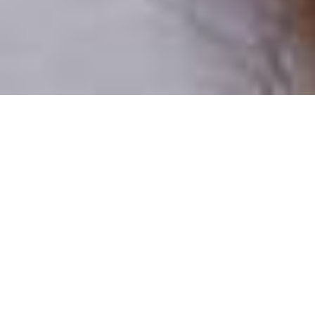
Pouze reální lidé
100 % profilů prověřujeme