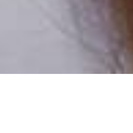
Pouze reální lidé