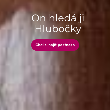
On hledá ji
Hlubočky
Chci si najít partnera