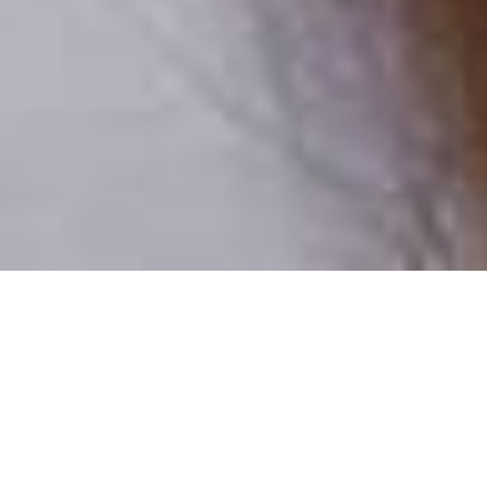
Pouze reální lidé