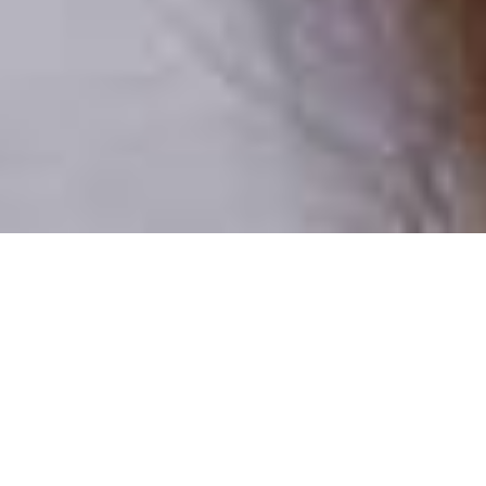
Pouze reální lidé