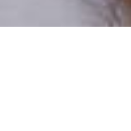
Pouze reální lidé
100 % profilů prověřujeme