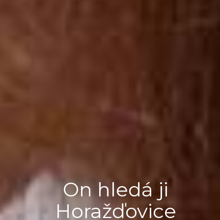
On hledá ji
Horažďovice