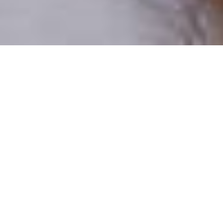
Pouze reální lidé
100 % profilů prověřujeme