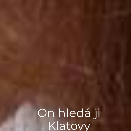
On hledá ji
Klatovy