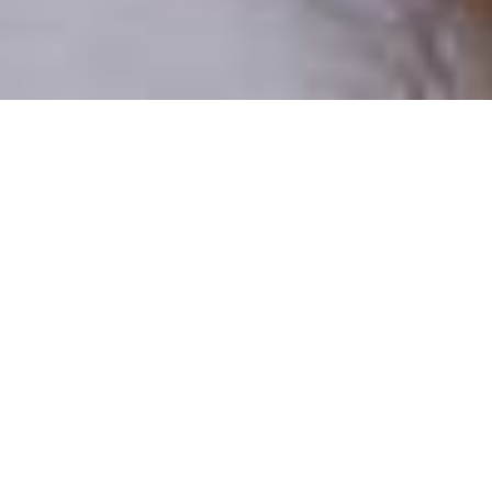
Pouze reální lidé
100 % profilů prověřujeme