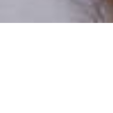
Pouze reální lidé
100 % profilů prověřujeme