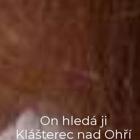
On hledá ji
Klášterec nad Ohří