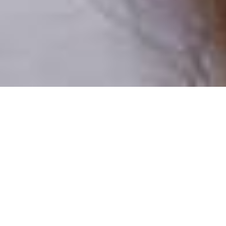
Pouze reální lidé
100 % profilů prověřujeme