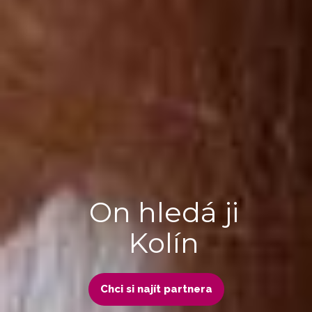
On hledá ji
Kolín
Chci si najít partnera