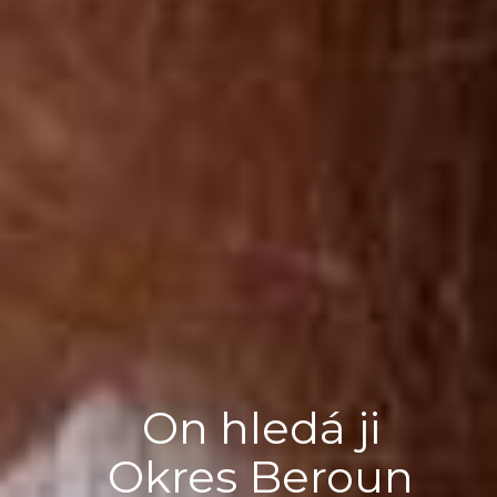
On hledá ji
Okres Beroun