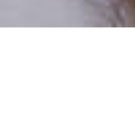
Pouze reální lidé
100 % profilů prověřujeme