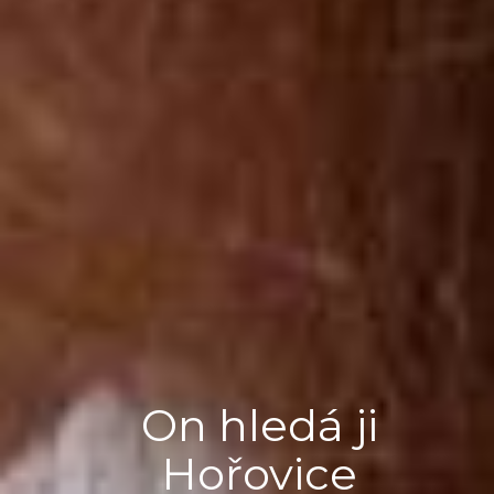
On hledá ji
Hořovice