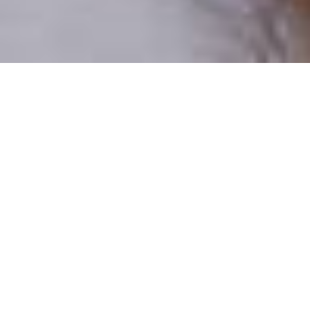
Pouze reální lidé
100 % profilů prověřujeme