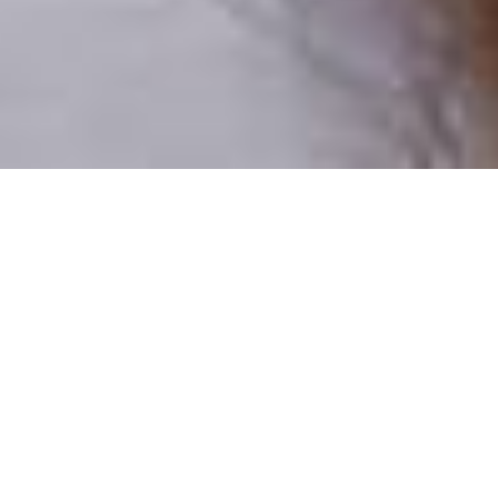
Pouze reální lidé
100 % profilů prověřujeme