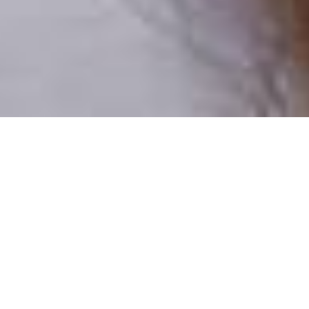
Pouze reální lidé
100 % profilů prověřujeme