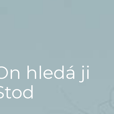
On hledá ji
Stod